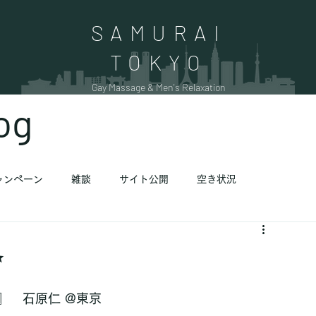
SAMURAI
​TOKYO
Gay Massage & Men's Relaxation
og
ャンペーン
雑談
サイト公開
空き状況
✨
 JIN』　石原仁 @東京